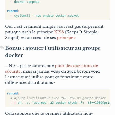
- 
docker-compose
runcmd
:
- 
systemctl --now enable docker.socket
Oui c’est vraiment simple : ce n’est pas surprenant
puisque Arch le principe
KISS
(Keeps It Simple,
Stupid) est au cœur de ses
principes
.
Bonus : ajouter l’utilisateur au groupe
docker
… N’est pas recommandé
pour des questions de
sécurité
, mais si jamais vous en avez besoin voici
l’astuce que j’utilise pour ça fonctionne entre
différentes distributions :
runcmd
:
# Ajoute l'utilisateur avec UID 1000 au groupe docker
- 
[
sh, -c, "usermod -aG docker $(awk -F: '$3==1000{print 
Cela suppose que le premier utilisateur non-