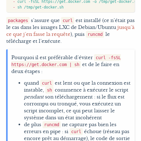
- 
curl -fsSL https://get.docker.com -o /tmp/get-docker.sh
- 
sh /tmp/get-docker.sh
s’assure que
est installé (ce n’était pas
packages
curl
le cas dans les images LXC de Debian/Ubuntu
jusqu’à
ce que j’en fasse la requête
), puis
le
runcmd
télécharge et l’exécute.
Pourquoi il est préférable d’éviter
curl -fsSL
et de le faire en
https://get.docker.com | sh
deux étapes :
quand
est lent ou que la connexion est
curl
instable,
commence à exécuter le script
sh
pendant
son téléchargement : si le flux est
corrompu ou tronqué, vous exécutez un
script incomplet, ce qui peut laisser le
système dans un état incohérent
de plus
ne capture pas bien les
runcmd
erreurs en pipe : si
échoue (réseau pas
curl
encore prêt au démarrage), le code de sortie