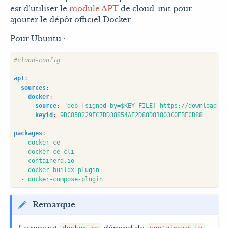
est d’utiliser le
module APT
de cloud-init pour
ajouter le dépôt officiel Docker.
Pour Ubuntu :
#cloud-config
apt
:
sources
:
docker
:
source
:
"deb [signed-by=$KEY_FILE] https://download.do
keyid
:
9DC858229FC7DD38854AE2D88D81803C0EBFCD88
packages
:
- 
docker-ce
- 
docker-ce-cli
- 
containerd.io
- 
docker-buildx-plugin
- 
docker-compose-plugin
Remarque