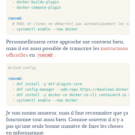
- 
docker-buildx-plugin
- 
docker-compose-plugin
runcmd
:
# RHEL et clones ne démarrent pas automatiquement les serv
- 
systemctl enable --now docker
Personnellement cette approche me convient bien,
mais il est aussi possible de transcrire les
instructions
officielles
en
:
runcmd
#cloud-config
runcmd
:
- 
dnf install -y dnf-plugins-core
- 
dnf config-manager --add-repo https://download.docker.co
- 
dnf install -y docker-ce docker-ce-cli containerd.io doc
- 
systemctl enable --now docker
Je suis moins amateur, mais il faut reconnaître que ça
fonctionne tout aussi bien. Comme souvent il n’y a
pas qu’une seule bonne manière de faire les choses
en informatique.