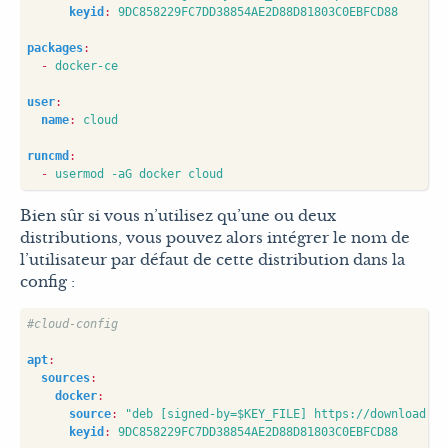
keyid
:
9DC858229FC7DD38854AE2D88D81803C0EBFCD88
packages
:
- 
docker-ce
user
:
name
:
cloud
runcmd
:
- 
usermod -aG docker cloud
Bien sûr si vous n’utilisez qu’une ou deux
distributions, vous pouvez alors intégrer le nom de
l’utilisateur par défaut de cette distribution dans la
config :
#cloud-config
apt
:
sources
:
docker
:
source
:
"deb [signed-by=$KEY_FILE] https://download.do
keyid
:
9DC858229FC7DD38854AE2D88D81803C0EBFCD88