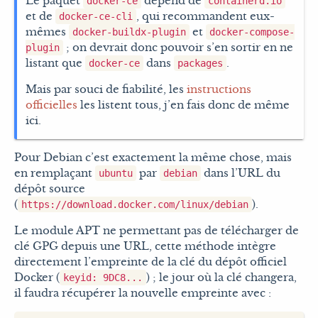
Le paquet
dépend de
docker-ce
containerd.io
et de
, qui recommandent eux-
docker-ce-cli
mêmes
et
docker-buildx-plugin
docker-compose-
; on devrait donc pouvoir s’en sortir en ne
plugin
listant que
dans
.
docker-ce
packages
Mais par souci de fiabilité, les
instructions
officielles
les listent tous, j’en fais donc de même
ici.
Pour Debian c’est exactement la même chose, mais
en remplaçant
par
dans l’URL du
ubuntu
debian
dépôt source
(
).
https://download.docker.com/linux/debian
Le module APT ne permettant pas de télécharger de
clé GPG depuis une URL, cette méthode intègre
directement l’empreinte de la clé du dépôt officiel
Docker (
) ; le jour où la clé changera,
keyid: 9DC8...
il faudra récupérer la nouvelle empreinte avec :