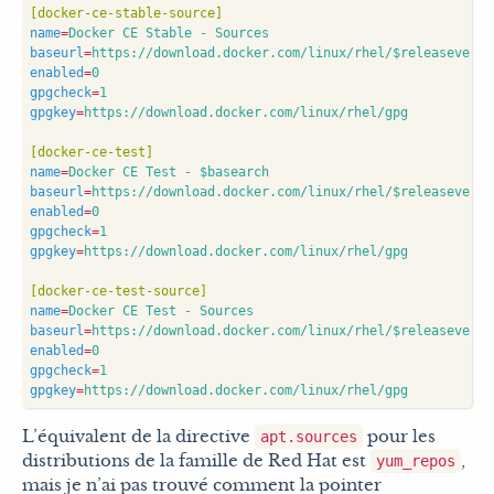
[docker-ce-stable-source]
name
=
Docker CE Stable - Sources
baseurl
=
https://download.docker.com/linux/rhel/$releasever/s
enabled
=
0
gpgcheck
=
1
gpgkey
=
https://download.docker.com/linux/rhel/gpg
[docker-ce-test]
name
=
Docker CE Test - $basearch
baseurl
=
https://download.docker.com/linux/rhel/$releasever/$
enabled
=
0
gpgcheck
=
1
gpgkey
=
https://download.docker.com/linux/rhel/gpg
[docker-ce-test-source]
name
=
Docker CE Test - Sources
baseurl
=
https://download.docker.com/linux/rhel/$releasever/s
enabled
=
0
gpgcheck
=
1
gpgkey
=
https://download.docker.com/linux/rhel/gpg
L’équivalent de la directive
pour les
apt.sources
distributions de la famille de Red Hat est
,
yum_repos
mais je n’ai pas trouvé comment la pointer