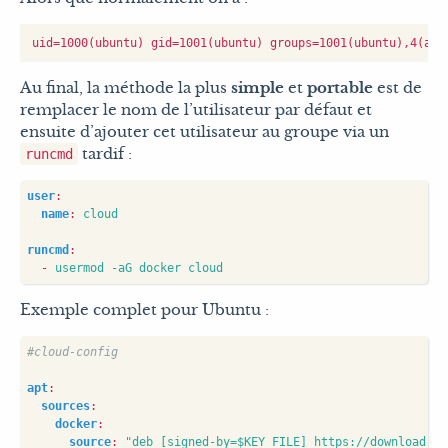
Au final, la méthode la plus
simple
et
portable
est de
remplacer le nom de l’utilisateur par défaut et
ensuite d’ajouter cet utilisateur au groupe via un
tardif :
runcmd
user
:
name
:
cloud
runcmd
:
- 
usermod -aG docker cloud
Exemple complet pour Ubuntu :
#cloud-config
apt
:
sources
:
docker
:
source
:
"deb [signed-by=$KEY_FILE] https://download.do