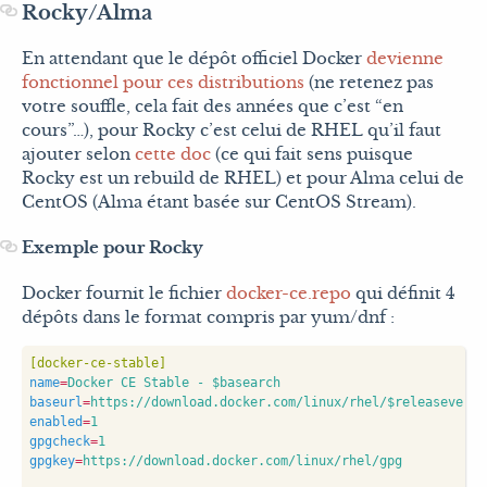
Rocky/Alma
En attendant que le dépôt officiel Docker
devienne
fonctionnel pour ces distributions
(ne retenez pas
votre souffle, cela fait des années que c’est “en
cours”…), pour Rocky c’est celui de RHEL qu’il faut
ajouter selon
cette doc
(ce qui fait sens puisque
Rocky est un rebuild de RHEL) et pour Alma celui de
CentOS (Alma étant basée sur CentOS Stream).
Exemple pour Rocky
Docker fournit le fichier
docker-ce.repo
qui définit 4
dépôts dans le format compris par yum/dnf :
[docker-ce-stable]
name
=
Docker CE Stable - $basearch
baseurl
=
https://download.docker.com/linux/rhel/$releasever/$
enabled
=
1
gpgcheck
=
1
gpgkey
=
https://download.docker.com/linux/rhel/gpg