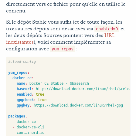
directement vers ce fichier pour qu’elle en utilise le
contenu.
Si le dépôt Stable vous suffit (et de toute façon, les
trois autres dépôts sont désactivés via
et
enabled=0
les deux dépôts Sources pointent vers des
URL
inexistantes
), voici comment implémenter sa
configuration avec
:
yum_repos
#cloud-config
yum_repos
:
docker-ce
:
name
:
Docker CE Stable - $basearch
baseurl
:
https://download.docker.com/linux/rhel/$release
enabled
:
true
gpgcheck
:
true
gpgkey
:
https://download.docker.com/linux/rhel/gpg
packages
:
- 
docker-ce
- 
docker-ce-cli
- 
containerd.io