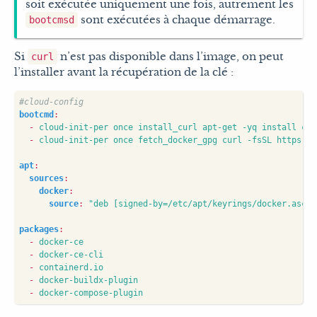
soit exécutée uniquement une fois, autrement les
sont exécutées à chaque démarrage.
bootcmsd
Si
n’est pas disponible dans l’image, on peut
curl
l’installer avant la récupération de la clé :
#cloud-config
bootcmd
:
- 
cloud-init-per once install_curl apt-get -yq install cur
- 
cloud-init-per once fetch_docker_gpg curl -fsSL https://
apt
:
sources
:
docker
:
source
:
"deb [signed-by=/etc/apt/keyrings/docker.asc] 
packages
:
- 
docker-ce
- 
docker-ce-cli
- 
containerd.io
- 
docker-buildx-plugin
- 
docker-compose-plugin